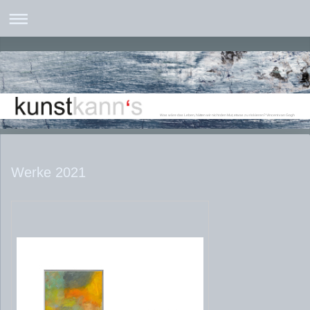
Was wäre das Leben, hätten wir nicht den Mut, etwas zu riskieren? Vincent van Gogh
Werke 2021